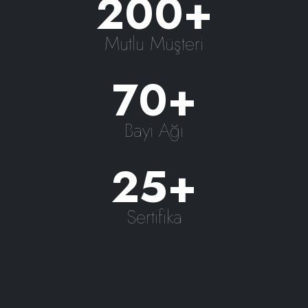
200+
Mutlu Müşteri
70+
Bayi Ağı
25+
Sertifika