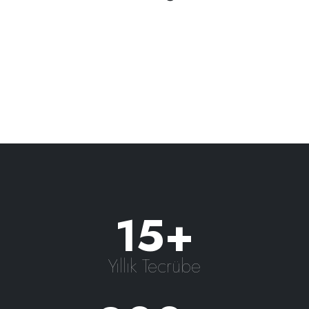
15+
Yıllık Tecrübe