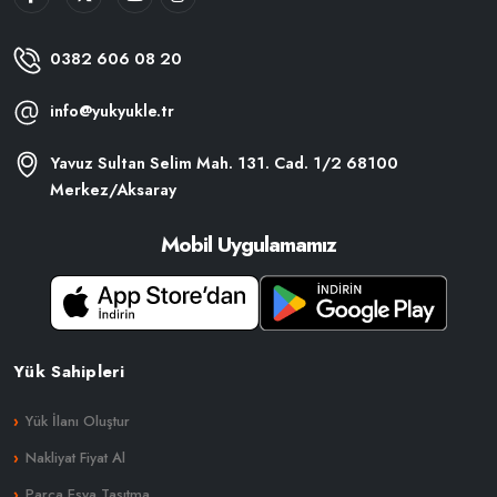
0382 606 08 20
info@yukyukle.tr
Yavuz Sultan Selim Mah. 131. Cad. 1/2 68100
Merkez/Aksaray
Mobil Uygulamamız
Yük Sahipleri
Yük İlanı Oluştur
Nakliyat Fiyat Al
Parça Eşya Taşıtma