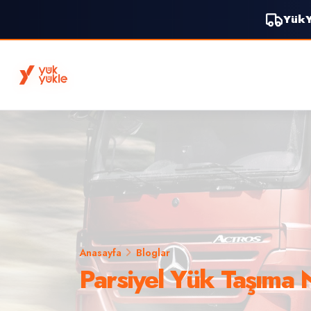
YükY
Anasayfa
Bloglar
Parsiyel Yük Taşıma N