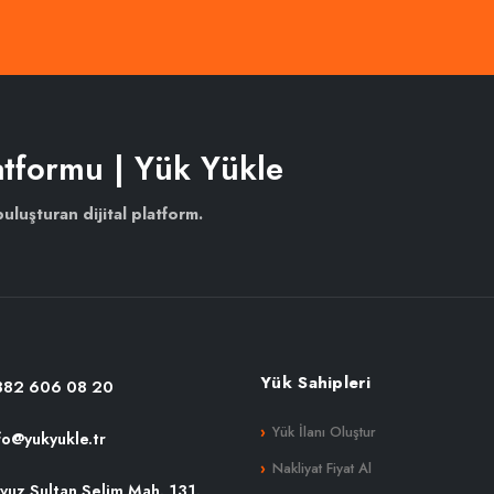
atformu | Yük Yükle
buluşturan dijital platform.
Yük Sahipleri
382 606 08 20
Yük İlanı Oluştur
fo@yukyukle.tr
Nakliyat Fiyat Al
vuz Sultan Selim Mah. 131.