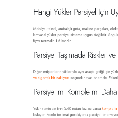
Hangi Yükler Parsiyel İçin 
Mobilya, tekstil, ambalajlı gıda, makine parçaları, elekt
kimyasal yükler parsiyel sisteme uygun değildir. Soğuk 
fiyatı normalin 1.5 katıdır.
Parsiyel Taşımada Riskler ve
Diğer müşterilerin yükleriyle aynı araçta gittiği için yü
ve sigortalı bir nakliyeci
seçmek hayati önemde. Etiketle
Parsiyel mi Komple mi Dah
Yük hacminizin tırın %40'ından fazlası varsa
komple tır
buluyor. Acele teslimat gerekiyorsa parsiyel önermiyo