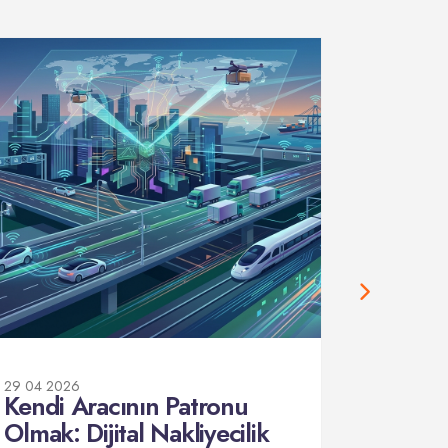
29 04 2026
29 04 202
Kendi Aracının Patronu
Mazot 
Olmak: Dijital Nakliyecilik
Çıkman