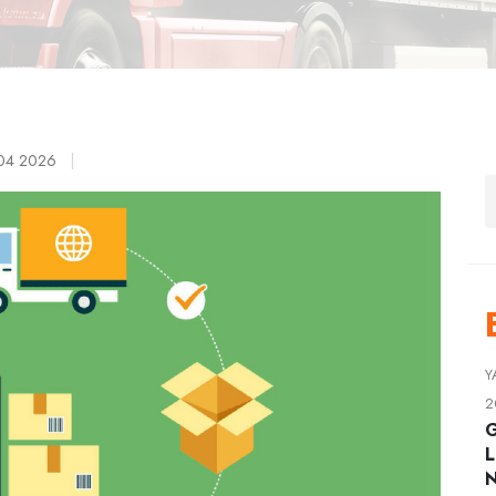
04 2026
|
Y
2
G
L
N