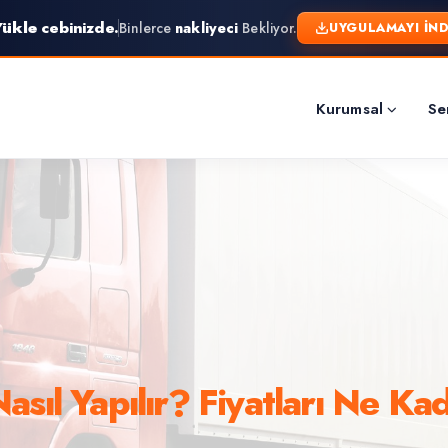
ükle
cebinizde.
Binlerce
nakliyeci
Bekliyor.
UYGULAMAYI İND
Kurumsal
Se
asıl Yapılır? Fiyatları Ne Ka