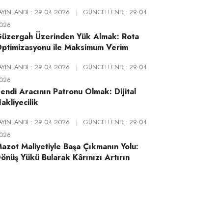
AYINLANDI : 29 04 2026
|
GÜNCELLEND : 29 04
026
üzergah Üzerinden Yük Almak: Rota
ptimizasyonu ile Maksimum Verim
AYINLANDI : 29 04 2026
|
GÜNCELLEND : 29 04
026
endi Aracının Patronu Olmak: Dijital
akliyecilik
AYINLANDI : 29 04 2026
|
GÜNCELLEND : 29 04
026
azot Maliyetiyle Başa Çıkmanın Yolu:
önüş Yükü Bularak Kârınızı Artırın