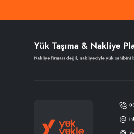
Yük Taşıma & Nakliye Pl
Nakliye firması değil, nakliyeciyle yük sahibini 
0
in
Ya