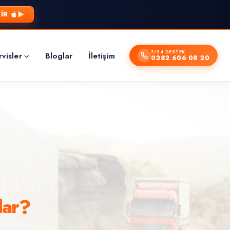
IR
7/24 DESTEK
rvisler
Bloglar
İletişim
0382 606 08 20
dar?