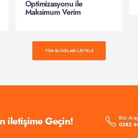
Optimizasyonu ile
Maksimum Verim
TÜM BLOGLARI LİSTELE
iletişime Geçin!
Bizi Aray
0382 6