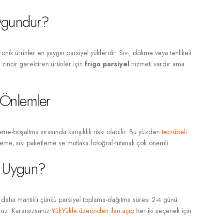
Uygundur?
ronik ürünler en yaygın parsiyel yüklerdir. Sıvı, dökme veya tehlikeli
zincir gerektiren ürünler için
frigo parsiyel
hizmeti vardır ama
 Önlemler
kleme-boşaltma sırasında karışıklık riski olabilir. Bu yüzden
tecrübeli
me, sıkı paketleme ve mutlaka fotoğraf-tutanak çok önemli.
a Uygun?
daha mantıklı çünkü parsiyel toplama-dağıtma süresi 2-4 günü
ruz. Kararsızsanız
YükYükle üzerinden ilan açıp
her iki seçenek için