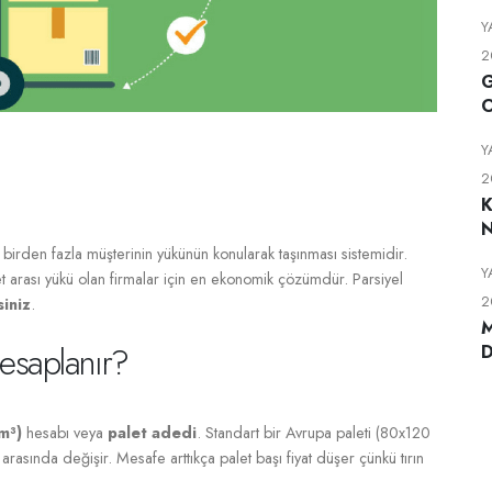
Y
2
G
O
Y
2
K
N
 birden fazla müşterinin yükünün konularak taşınması sistemidir.
Y
t arası yükü olan firmalar için en ekonomik çözümdür. Parsiyel
2
iniz
.
M
Hesaplanır?
D
m³)
hesabı veya
palet adedi
. Standart bir Avrupa paleti (80x120
arasında değişir. Mesafe arttıkça palet başı fiyat düşer çünkü tırın