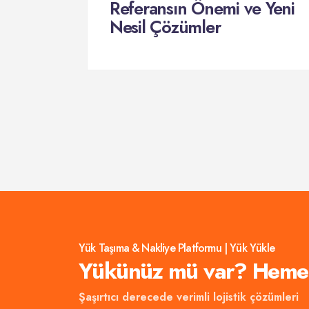
emenin
Referansın Önemi ve Yeni
Nesil Çözümler
Yük Taşıma & Nakliye Platformu | Yük Yükle
Yükünüz mü var? Hemen 
Şaşırtıcı derecede verimli lojistik çözümleri